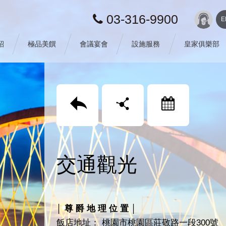
03-316-9900
E
紹
極品美饌
會議宴會
設施服務
皇家俱樂部
回上頁
分享
訂房
交通觀光
│ 尊 爵 地 理 位 置 │
飯店地址： 桃園市桃園區莊敬路一段300號