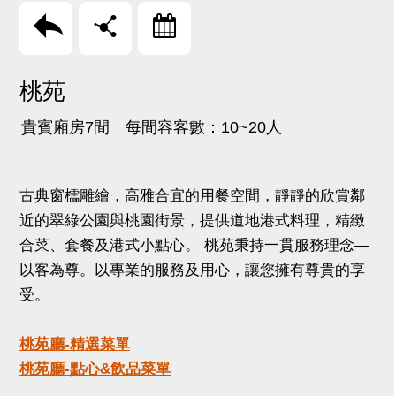
回上頁
分享
訂房
桃苑
貴賓廂房7間 每間容客數：10~20人
古典窗櫺雕繪，高雅合宜的用餐空間，靜靜的欣賞鄰
近的翠綠公園與桃園街景，提供道地港式料理，精緻
合菜、套餐及港式小點心。 桃苑秉持一貫服務理念—
以客為尊。以專業的服務及用心，讓您擁有尊貴的享
受。
桃苑廳-精選菜單
桃苑廳-點心&飲品菜單