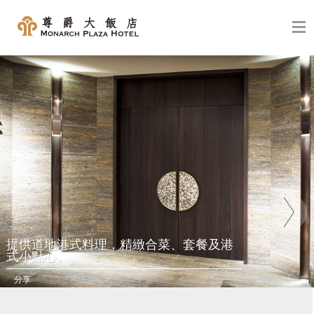
-->
提供道地港式料理，精緻合菜、套餐及港
式小點心。
分享
-->