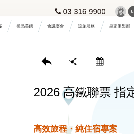
03-316-9900
E
紹
極品美饌
會議宴會
設施服務
皇家俱樂部
回上頁
分享
訂房
2026 高鐵聯票 
高效旅程・純住宿專案