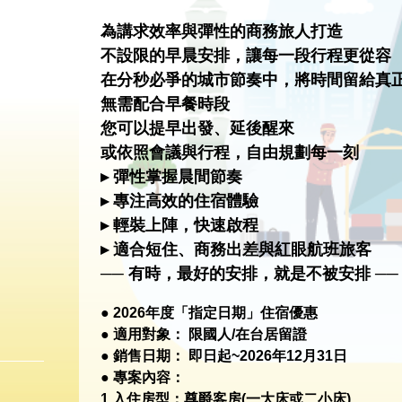
為講求效率與彈性的商務旅人打造
不設限的早晨安排，讓每一段行程更從容
在分秒必爭的城市節奏中，將時間留給真
無需配合早餐時段
您可以提早出發、延後醒來
或依照會議與行程，自由規劃每一刻
▸ 彈性掌握晨間節奏
▸ 專注高效的住宿體驗
▸ 輕裝上陣，快速啟程
▸ 適合短住、商務出差與紅眼航班旅客
── 有時，最好的安排，就是不被安排 ──
● 2026年度「指定日期」住宿優惠
● 適用對象： 限國人/在台居留證
● 銷售日期： 即日起~2026年12月31日
● 專案內容：
1.入住房型：尊爵客房(一大床或二小床)