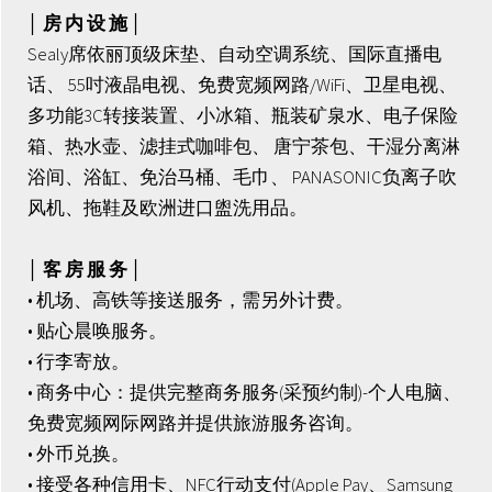
│ 房 内 设 施 │
Sealy席依丽顶级床垫、自动空调系统、国际直播电
话、 55吋液晶电视、免费宽频网路/WiFi、卫星电视、
多功能3C转接装置、小冰箱、瓶装矿泉水、电子保险
箱、热水壶、滤挂式咖啡包、 唐宁茶包、干湿分离淋
浴间、浴缸、免治马桶、毛巾、 PANASONIC负离子吹
风机、拖鞋及欧洲进口盥洗用品。
│ 客 房 服 务 │
• 机场、高铁等接送服务，需另外计费。
• 贴心晨唤服务。
• 行李寄放。
• 商务中心：提供完整商务服务(采预约制)-个人电脑、
免费宽频网际网路并提供旅游服务咨询。
• 外币兑换。
• 接受各种信用卡、NFC行动支付(Apple Pay、Samsung