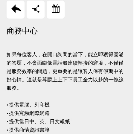
回上頁
分享
訂房
商務中心
如果每位客人，在開口詢問的當下，能立即獲得圓滿
的答覆，不會面臨像電話般連續轉接的窘境，不僅僅
是服務效率的問題，更重要的是讓客人保有假期中的
好心情。這就是尊爵上上下下員工全力以赴的一條線
服務。
• 提供電腦、列印機
• 提供寬頻網際網路
• 提供當日中、英、日文報紙
• 提供商情資訊書籍