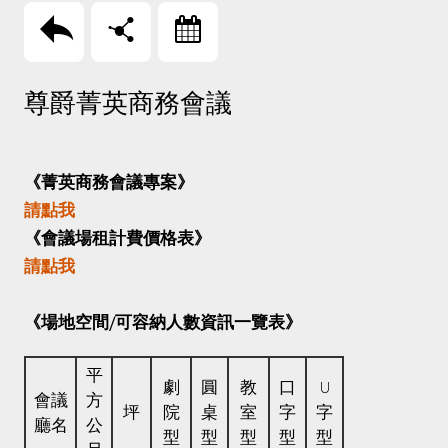
回上頁
分享
Booking
尊爵菁英商務會議
《菁英商務會議專案》
請點我
《會議場租計費價格表》
請點我
《場地空間/可容納人數資訊一覽表》
平
劇
圓
教
口
U
會議
方
坪
院
桌
室
字
字
廳名
公
型
型
型
型
型