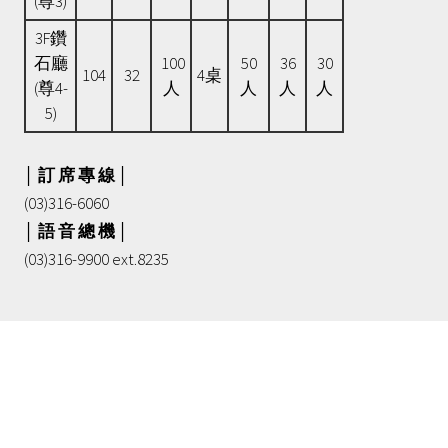
(尊3)
3F鑽
石廳
100
50
36
30
104
32
4桌
(尊4-
人
人
人
人
5)
│ 訂 席 專 線 │
(03)316-6060
│ 語 音 總 機 │
(03)316-9900 ext.8235